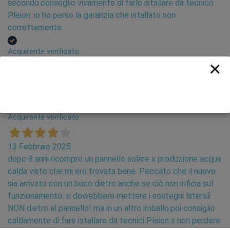
secondo.consoglio vivamente di farlo istallare da tecnico
Pleion. io ho perso la garanzia che istallato non
correttamente..
Acquirente verificato
×
03 Luglio 2025
Azienda serie e competitiva sul territorio
Acquirente verificato
13 Febbraio 2025
dopo 8 anni ricompro un pannello solare x produzione acqua
calda visto che mi ero trovata bene .Peccato che il nuovo
sia arrivato con un buco dietro anche se ciò non inficia sul
funzionamento..si dovrebbero mettere i sostegni laterali
NON dietro al pannello! ma in un altro imballo.poi consiglio
caldamente di fare istallare da tecnici Pleion x non perdere