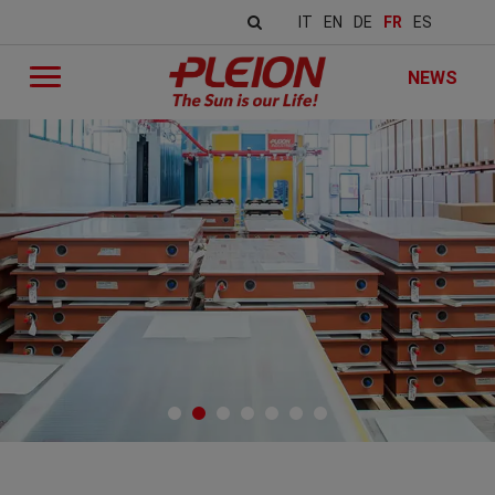
IT
EN
DE
FR
ES
NEWS