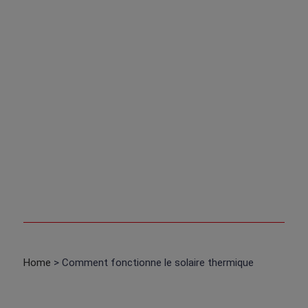
de 20 ans.
Ne demande que fort peu d’entretien.
Fonctionne à la fois avec la lumière directe et
diffuse
Home
> Comment fonctionne le solaire thermique