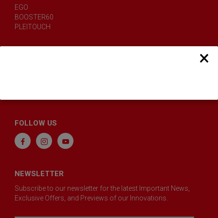
EGO
BOOSTER60
PLEITOUCH
Activate the warranty online
×
Become a Pleion Partner
Blog
Where to find us
FAQ
FOLLOW US
NEWSLETTER
Subscribe to our newsletter for the latest Important News,
Exclusive Offers, and Previews of our Innovations.