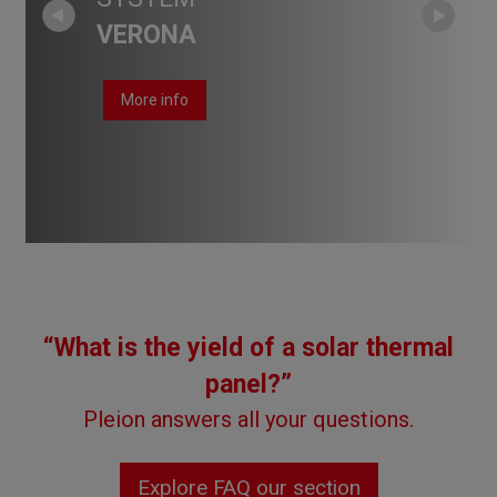
VERONA
SIRMIONE
CATTOLICA
SIRMIONE
VERONA
CALABRIA
More info
More info
More info
More info
More info
More info
“What is the yield of a solar thermal
panel?”
Pleion answers all your questions.
Explore FAQ our section