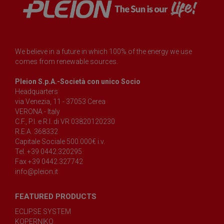
We believe in a future in which 100% of the energy we use
comes from renewable sources.
Pleion S.p.A.-Società con unico Socio
Headquarters
via Venezia, 11 - 37053 Cerea
VERONA - Italy
C.F., P.I. e R.I. di VR 03820120230
R.E.A. 368332
Capitale Sociale 500.000€ i.v.
Tel. +39 0442.320295
Fax +39 0442.327742
info@pleion.it
FEATURED PRODUCTS
ECLIPSE SYSTEM
KOPERNIKO