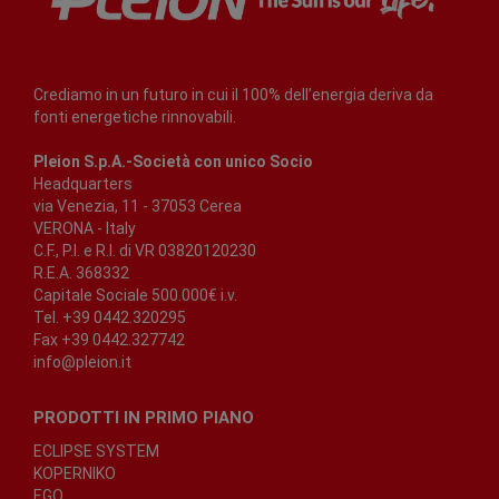
Crediamo in un futuro in cui il 100% dell’energia deriva da
fonti energetiche rinnovabili.
Pleion S.p.A.-Società con unico Socio
Headquarters
via Venezia, 11 - 37053 Cerea
VERONA - Italy
C.F., P.I. e R.I. di VR 03820120230
R.E.A. 368332
Capitale Sociale 500.000€ i.v.
Tel. +39 0442.320295
Fax +39 0442.327742
info@pleion.it
PRODOTTI IN PRIMO PIANO
ECLIPSE SYSTEM
KOPERNIKO
EGO