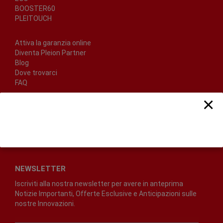
BOOSTER60
PLEITOUCH
Attiva la garanzia online
Diventa Pleion Partner
Blog
Dove trovarci
FAQ
×
SEGUICI SU
NEWSLETTER
Iscriviti alla nostra newsletter per avere in anteprima
Notizie Importanti, Offerte Esclusive e Anticipazioni sulle
nostre Innovazioni.