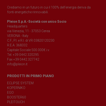
Crediamo in un futuro in cui il 100% dell’energia deriva da
fonti energetiche rinnovabili.
Pleion S.p.A.-Società con unico Socio
Headquarters
via Venezia, 11 - 37053 Cerea
VERONA - Italy
C.F., P.I. e R.I. di VR 03820120230
R.E.A. 368332
Capitale Sociale 500.000€ i.v.
Tel. +39 0442.320295
Fax +39 0442.327742
info@pleion.it
PRODOTTI IN PRIMO PIANO
ECLIPSE SYSTEM
KOPERNIKO
EGO
BOOSTER60
PLEITOUCH