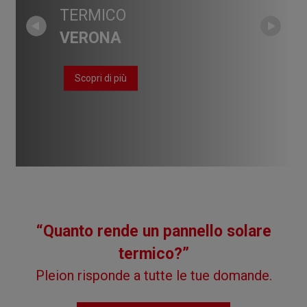
TERMICO
TERMICO
TERMICO
TERMICO
TERMICO
TERMICO
VERONA
SIRMIONE
CATTOLICA
SIRMIONE
VERONA
CALABRIA
Scopri di più
Scopri di più
Scopri di più
Scopri di più
Scopri di più
Scopri di più
“Quanto rende un pannello solare
termico?”
Pleion risponde a tutte le tue domande.