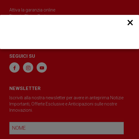
Attiva la garanzia online
Diventa Pleion Partner
×
Blog
Dove trovarci
FAQ
SEGUICI SU
NEWSLETTER
Iscriviti alla nostra newsletter per avere in anteprima Notizie
Importanti, Offerte Esclusive e Anticipazioni sulle nostre
Innovazioni.