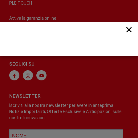
PLEITOUCH
Attiva la garanzia online
Diventa Pleion Partner
×
Blog
Dove trovarci
FAQ
SEGUICI SU
NEWSLETTER
Iscriviti alla nostra newsletter per avere in anteprima
Notizie Importanti, Offerte Esclusive e Anticipazioni sulle
nostre Innovazioni.