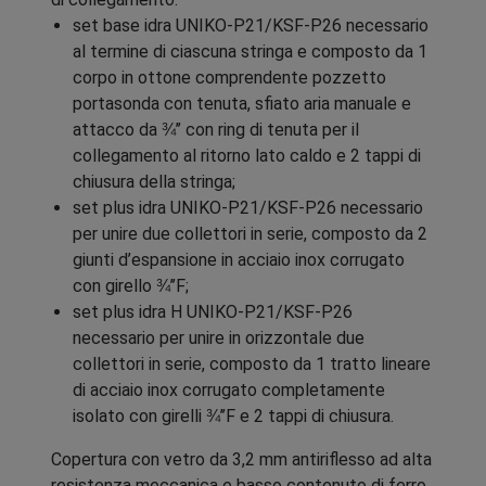
set base idra UNIKO-P21/KSF-P26 necessario
al termine di ciascuna stringa e composto da 1
corpo in ottone comprendente pozzetto
portasonda con tenuta, sfiato aria manuale e
attacco da ¾’’ con ring di tenuta per il
collegamento al ritorno lato caldo e 2 tappi di
chiusura della stringa;
set plus idra UNIKO-P21/KSF-P26 necessario
per unire due collettori in serie, composto da 2
giunti d’espansione in acciaio inox corrugato
con girello ¾’’F;
set plus idra H UNIKO-P21/KSF-P26
necessario per unire in orizzontale due
collettori in serie, composto da 1 tratto lineare
di acciaio inox corrugato completamente
isolato con girelli ¾’’F e 2 tappi di chiusura.
Copertura con vetro da 3,2 mm antiriflesso ad alta
resistenza meccanica e basso contenuto di ferro