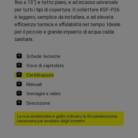
fino a 15°) e tetto piano, e ad incasso universale
per tutti i tipi di copertura. Il collettore KSF-P26
è leggero, semplice da installare, e ad elevata
efficienza termica e affidabilità nel tempo. Ideale
per il piccolo e grande impianto di acqua calda
sanitaria.
Schede tecniche
Voce di capitolato
Certificazioni
Manuali
Immagini e video
Descrizione
Le voci evidenziate in giallo indicano la documentazione
necessaria per avvalersi degli incentivi