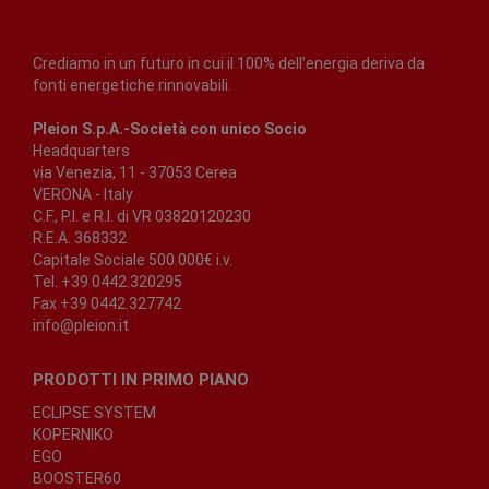
Crediamo in un futuro in cui il 100% dell’energia deriva da
fonti energetiche rinnovabili.
Pleion S.p.A.-Società con unico Socio
Headquarters
via Venezia, 11 - 37053 Cerea
VERONA - Italy
C.F., P.I. e R.I. di VR 03820120230
R.E.A. 368332
Capitale Sociale 500.000€ i.v.
Tel. +39 0442.320295
Fax +39 0442.327742
info@pleion.it
PRODOTTI IN PRIMO PIANO
ECLIPSE SYSTEM
KOPERNIKO
EGO
BOOSTER60