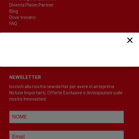
Diventa Pleion Partner
Blog
Dove trovarci
FAQ
×
SEGUICI SU
NEWSLETTER
Iscriviti alla nostra newsletter per avere in anteprima
Notizie Importanti, Offerte Esclusive e Anticipazioni sulle
nostre Innovazioni.