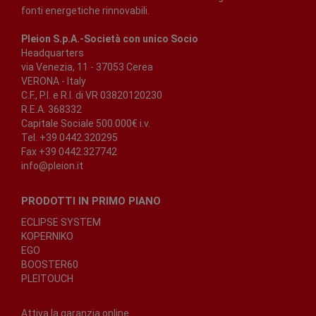
fonti energetiche rinnovabili.
Pleion S.p.A.-Società con unico Socio
Headquarters
via Venezia, 11 - 37053 Cerea
VERONA - Italy
C.F., P.I. e R.I. di VR 03820120230
R.E.A. 368332
Capitale Sociale 500.000€ i.v.
Tel. +39 0442.320295
Fax +39 0442.327742
info@pleion.it
PRODOTTI IN PRIMO PIANO
ECLIPSE SYSTEM
KOPERNIKO
EGO
BOOSTER60
PLEITOUCH
Attiva la garanzia online