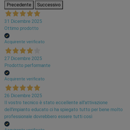
pressioni elevate grazie alle sue proprietà
Precedente
Successivo
meccaniche.
31 Dicembre 2025
Gli strati diversi sono uniti con collanti speciali che
Ottimo prodotto
garantiscono una struttura omogenea con elevate
resistenze meccaniche alle variazioni di
Acquirente verificato
temperatura e pressione.
Protezione
27 Dicembre 2025
Prodotto performante
Le tubazioni riscaldamento
PLEISTAR M
presentano una
struttura composta da 5 strati:
Acquirente verificato
•
Strato interno in PE-Xb, un polietilene ad alta
densità reticolato.
26 Dicembre 2025
•
Strato di adesivo polimerico.
Il vostro tecnico è stato eccellente all'attivazione
•
Strato di alluminio formato cilindricamente sullo
dell'impianto educato ci ha spiegato tutto per bene molto
strato interno in materiale plastico, saldato sulle
professionale dovrebbero essere tutti così
estremità lungo tutta la giunzione.
•
Ulteriore strato di adesivo polimerico.