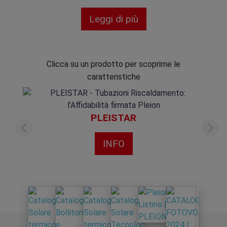
Leggi di più
Questa temperatura è ideale per il funzionamento
efficiente di un sistema di riscaldamento a
pavimento,
dove l'acqua calda viene distribuita
attraverso il tubo per riscaldare
Clicca su un prodotto per scoprirne le
uniformemente il pavimento e quindi l'ambiente
caratteristiche
circostante.
Quando si usa il tubo multistrato per
PLEISTAR
impianti radianti?
INFO
I tubi riscaldamento sono utilizzati per gli
impianti
radianti a pavimento quando si desidera un
sistema di riscaldamento uniforme, efficiente
ed economico.
Questo tipo di tubazioni riscaldamento sono adatti
per applicazioni residenziali,
commerciali e