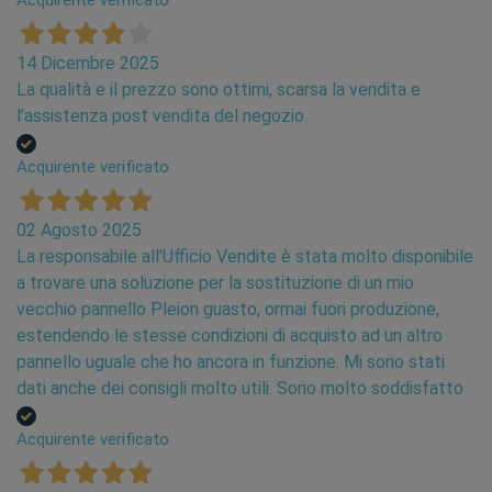
Acquirente verificato
•
Strato esterno in PE-Xb, un polietilene ad alta
densità.
14 Dicembre 2025
La qualità e il prezzo sono ottimi, scarsa la vendita e
Pleitrust
l’assistenza post vendita del negozio.
PLEITRUST sono tubi per impianto riscaldamento
Acquirente verificato
radiante in polietilene ad alta resistenza termica
progettati per essere conformi alla norma EN ISO
22391
certificata dall'istituto SKZ, dotati di
02 Agosto 2025
barriera all'ossigeno EVOH secondo la norma
La responsabile all’Ufficio Vendite è stata molto disponibile
DIN 4726.
a trovare una soluzione per la sostituzione di un mio
vecchio pannello Pleion guasto, ormai fuori produzione,
Perché Pleitrust?
estendendo le stesse condizioni di acquisto ad un altro
pannello uguale che ho ancora in funzione. Mi sono stati
Questi tubi per impianto riscaldamento offrono una
dati anche dei consigli molto utili. Sono molto soddisfatto
posa facile e veloce grazie alla sua leggerezza e
flessibilità estreme.
Acquirente verificato
La scabrezza interna è ridotta, minimizzando le