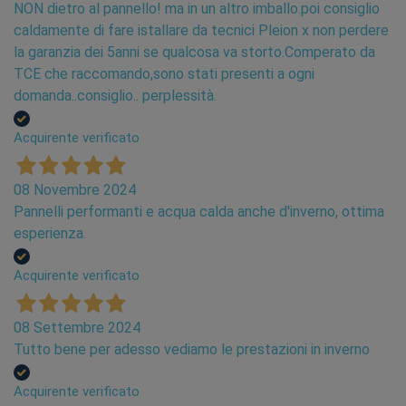
NON dietro al pannello! ma in un altro imballo.poi consiglio
Klett Pipe
caldamente di fare istallare da tecnici Pleion x non perdere
la garanzia dei 5anni se qualcosa va storto.Comperato da
Tubo Pe-Rt Con Barriera All’ossigeno, Avvolto Con
TCE che raccomando,sono stati presenti a ogni
Velcro KLETTPIPE è un tubo PE-RT pre-
domanda..consiglio.. perplessità.
attrezzato con un sistema velcro a spirale,
innovativo e affidabile. Questo sistema consente
Acquirente verificato
una facile installazione e riposizionamento senza
compromettere le funzioni isolanti dei pannelli.
08 Novembre 2024
È veloce da fissare con una sola operazione, senza
Pannelli performanti e acqua calda anche d'inverno, ottima
bisogno di attrezzi o materiali aggiuntivi.
Il
esperienza.
sistema di fissaggio KLETT offre una tenuta
meccanica elevata e permette un
Acquirente verificato
riposizionamento agevole.
08 Settembre 2024
STRUTTURA A 5 STRATI, CON BARRIERA
Tutto bene per adesso vediamo le prestazioni in inverno
ALL’OSSIGENO IN EVOH.
IL TUBO KLETTPIPE IN PE-RT È PRODOTTO IN
Acquirente verificato
CONFORMITÀ AGLI STANDARD: