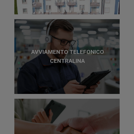
presso i laboratori SKZ.
Il tubo PEX-c 8 è ideale
per sistemi di riscaldamento radiante a parete
e soffitto.
Perché Scegliere Pleipro C?
La barriera EVOH mantiene nel
tempo
l'impermeabilità all'ossigeno.
AVVIAMENTO TELEFONICO
La struttura composita di queste tubazioni per
CENTRALINA
riscaldamento offrono elevata flessibilità per una
posa agevole senza compromettere le
caratteristiche idrauliche e fisiche.
Protezione
PLEIPRO
ha una
struttura a 3 strati:
•
Strato interno in PE-Xc con superficie liscia
esterna.