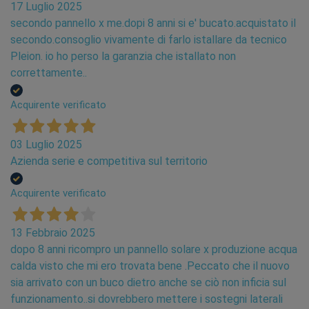
perdite di carico, e
mantiene un alto grado di
17 Luglio 2025
flessibilità anche a basse temperature.
secondo pannello x me.dopi 8 anni si e' bucato.acquistato il
secondo.consoglio vivamente di farlo istallare da tecnico
Protezione
Pleion. io ho perso la garanzia che istallato non
correttamente..
La struttura dei tubi per impianti di riscaldamento
PLEITRUST comprende 5 strati:
Acquirente verificato
•
Strato interno in PE-RT, un polietilene a
resistenza termica migliorata non reticolato con
03 Luglio 2025
superficie interna liscia.
Azienda serie e competitiva sul territorio
•
Strato di adesivo polimerico.
•
Strato di EVOH di alcuni decimi di micron, che
Acquirente verificato
funge da barriera all'ossigeno per prevenire
l'ossidazione e la corrosione dei componenti
13 Febbraio 2025
metallici dell'impianto.
dopo 8 anni ricompro un pannello solare x produzione acqua
•
Ulteriore strato di adesivo polimerico.
calda visto che mi ero trovata bene .Peccato che il nuovo
•
Strato esterno in PE-Xb, un polietilene ad alta
sia arrivato con un buco dietro anche se ciò non inficia sul
densità reticolato tramite metodo a silani.
funzionamento..si dovrebbero mettere i sostegni laterali