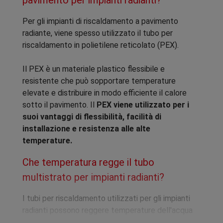
pavimento per impianti radianti?
Per gli impianti di riscaldamento a pavimento
radiante, viene spesso utilizzato il tubo per
riscaldamento in polietilene reticolato (PEX).
Il PEX è un materiale plastico flessibile e
resistente che può sopportare temperature
elevate e distribuire in modo efficiente il calore
sotto il pavimento. Il
PEX viene utilizzato per i
suoi vantaggi di flessibilità, facilità di
installazione e resistenza alle alte
temperature.
Che temperatura regge il tubo
multistrato per impianti radianti?
I tubi per riscaldamento utilizzati per gli impianti
radianti possono reggere temperature dell'acqua
fino a circa 35°C in modo continuativo.