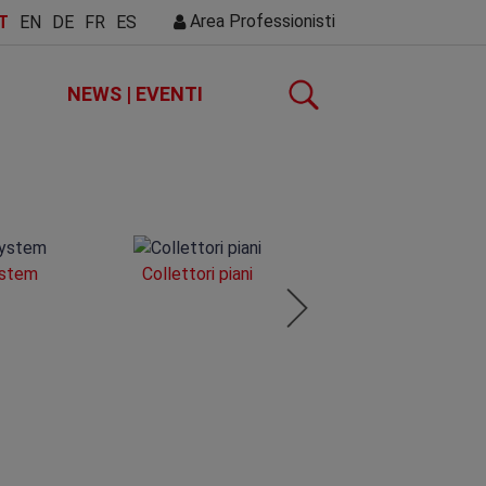
Area Professionisti
T
EN
DE
FR
ES
NEWS | EVENTI
ystem
Collettori piani
Sistemi solari a
circolazione forzat