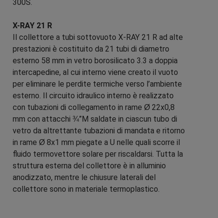
300S.
X-RAY 21 R
Il collettore a tubi sottovuoto X-RAY 21 R ad alte
prestazioni è costituito da 21 tubi di diametro
esterno 58 mm in vetro borosilicato 3.3 a doppia
intercapedine, al cui interno viene creato il vuoto
per eliminare le perdite termiche verso l’ambiente
esterno. Il circuito idraulico interno è realizzato
con tubazioni di collegamento in rame Ø 22x0,8
mm con attacchi ¾”M saldate in ciascun tubo di
vetro da altrettante tubazioni di mandata e ritorno
in rame Ø 8x1 mm piegate a U nelle quali scorre il
fluido termovettore solare per riscaldarsi. Tutta la
struttura esterna del collettore è in alluminio
anodizzato, mentre le chiusure laterali del
collettore sono in materiale termoplastico.