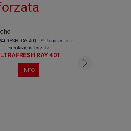
forzata
iche
LTRAFRESH RAY 401
ULTRAFRESH 
INFO
INFO