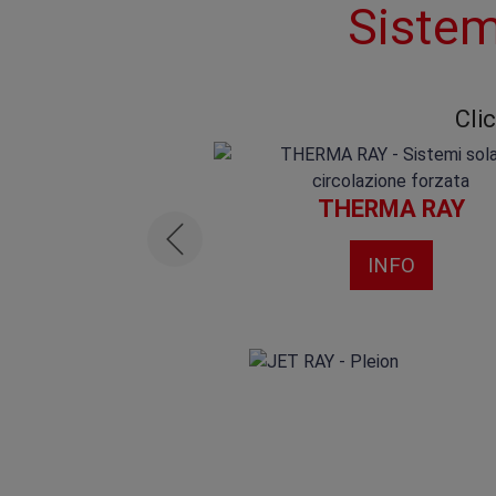
Sistem
Cli
BPU EGO
THERMA RAY
INFO
INFO