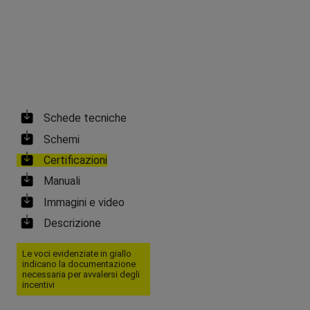
Schede tecniche
Schemi
Certificazioni
Manuali
Immagini e video
Descrizione
Le voci evidenziate in giallo
indicano la documentazione
necessaria per avvalersi degli
incentivi